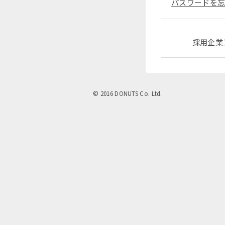
パスワードを忘
採用企業
© 2016 DONUTS Co. Ltd.